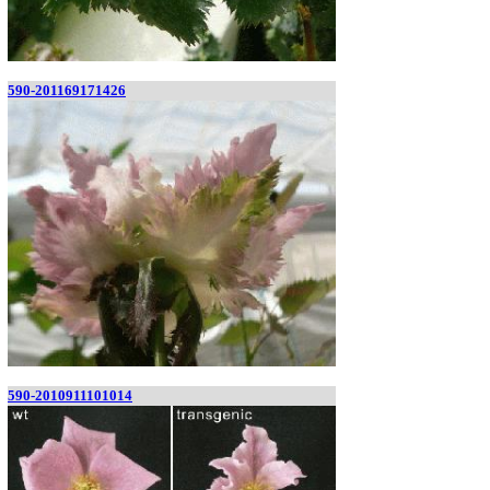
590-201169171426
590-2010911101014