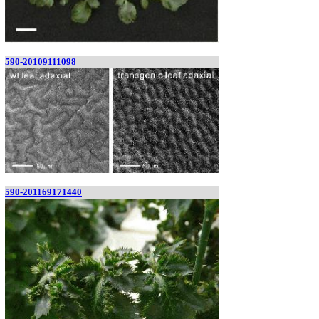
590-20109111098
590-201169171440