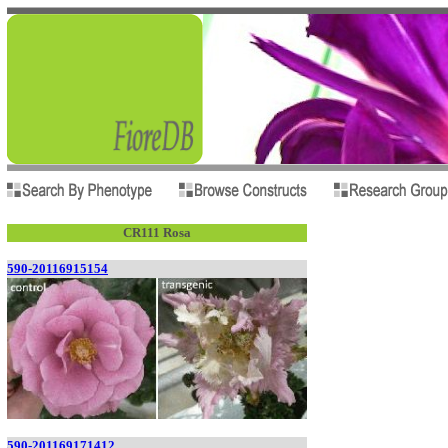
CR111 Rosa
590-20116915154
590-201169171412