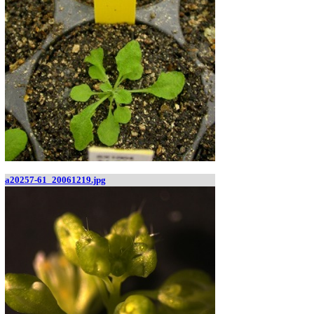
a20257-61_20061219.jpg