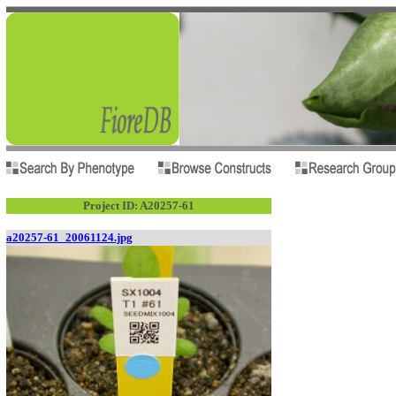
Project ID: A20257-61
a20257-61_20061124.jpg