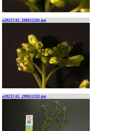
a20257-61_200612191.jpg
a20257-61_200612192.jpg